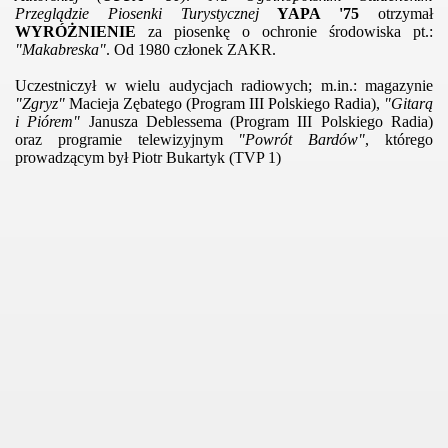
Przeglądzie Piosenki Turystycznej
YAPA '75
otrzymał
WYRÓŻNIENIE
za piosenkę o ochronie środowiska pt.:
"Makabreska"
. Od 1980 członek ZAKR.
Uczestniczył w wielu audycjach radiowych; m.in.: magazynie
"Zgryz"
Macieja Zębatego (Program III Polskiego Radia),
"Gitarą
i Piórem"
Janusza Deblessema (Program III Polskiego Radia)
oraz programie telewizyjnym
"Powrót Bardów"
, którego
prowadzącym był Piotr Bukartyk (TVP 1)