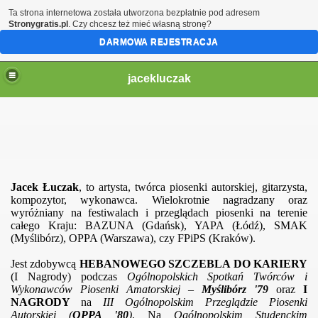
Ta strona internetowa została utworzona bezpłatnie pod adresem
Stronygratis.pl
. Czy chcesz też mieć własną stronę?
DARMOWA REJESTRACJA
jacekluczak
Jacek Łuczak
, to artysta, twórca piosenki autorskiej, gitarzysta,
kompozytor, wykonawca. Wielokrotnie nagradzany oraz
wyróżniany na festiwalach i przeglądach piosenki na terenie
całego Kraju: BAZUNA (Gdańsk), YAPA (Łódź), SMAK
(Myślibórz), OPPA (Warszawa), czy FPiPS (Kraków).
Jest zd
obywcą
HEBANOWEGO SZCZEBLA DO KARIERY
(I Nagrody) podczas
Ogólnopolskich Spotkań Twórców i
Wykonawców Piosenki Amatorskiej –
Myślibórz '79
oraz
I
NAGRODY
na
III Ogólnopolskim Przeglądzie Piosenki
Autorskiej
(
OPPA '80
)
. Na
Ogólnopolskim Studenckim